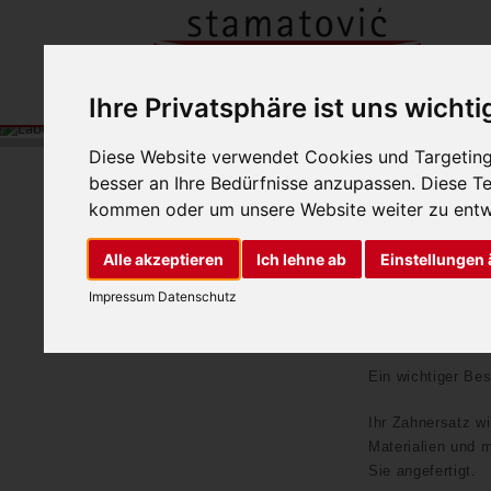
Ihre Privatsphäre ist uns wichti
Diese Website verwendet Cookies und Targeting 
besser an Ihre Bedürfnisse anzupassen. Diese 
kommen oder um unsere Website weiter zu entw
LABOR
Alle akzeptieren
Ich lehne ab
Einstellungen
Impressum
Datenschutz
Einer unserer Sch
hochwertigem, äs
Ein wichtiger Bes
Ihr Zahnersatz wi
Materialien und 
Sie angefertigt.