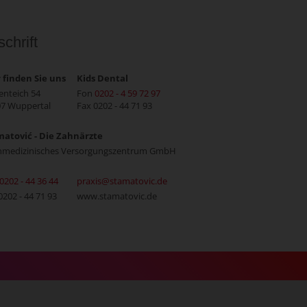
chrift
 finden Sie uns
Kids Dental
nteich 54
Fon
0202 - 4 59 72 97
7 Wuppertal
Fax 0202 - 44 71 93
atović - Die Zahnärzte
nmedizinisches Versorgungszentrum GmbH
0202 - 44 36 44
praxis@stamatovic.de
0202 - 44 71 93
www.stamatovic.de