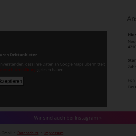
Ans
Hier
Neue
4210
urch Drittanbieter
Stam
 einverstanden, dass Ihre Daten an Google Maps übermittelt
Zah
atenschutzerklärung
gelesen haben.
Fon
Fax 
Wir sind auch bei Instagram »
um GmbH
•
Datenschutz
•
Impressum